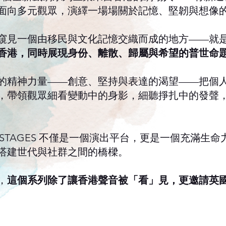
面向多元觀眾，演繹一場場關於記憶、堅韌與想像
窺見一個由移民與文化記憶交織而成的地方——就
香港，同時展現身份、離散、歸屬與希望的普世命
的精神力量——創意、堅持與表達的渴望——把個
，帶領觀眾細看變動中的身影，細聽掙扎中的發聲
S • UK STAGES 不僅是一個演出平台，更是一個充
搭建世代與社群之間的橋樑。
，
這個系列除了讓香港聲音被「看」見，更邀請英